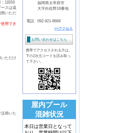
：1回50
福岡県太宰府市
ブースは温
大字向佐野18番地
利用いただ
電話
092-921-8668
ご使用でき
>>アクセス
お問い合わせはこちら
携帯でアクセスされる方は、
下の2次元コードを読み取っ
用いただけ
て下さい。
屋内プール
混雑状況
ご活用いた
本日は営業日となって
おり、営業時間は以下