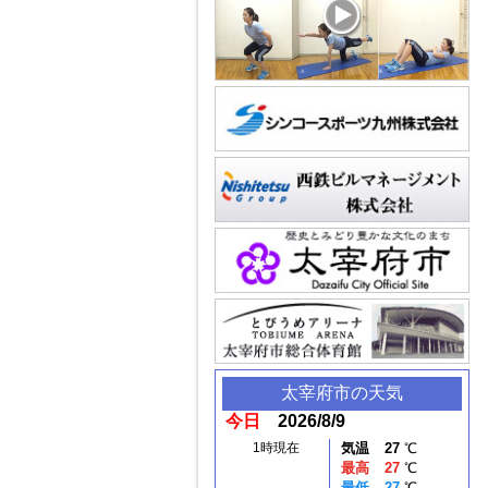
太宰府市
の天気
今日
2026/8/9
1時現在
気温
27
℃
最高
27
℃
最低
27
℃